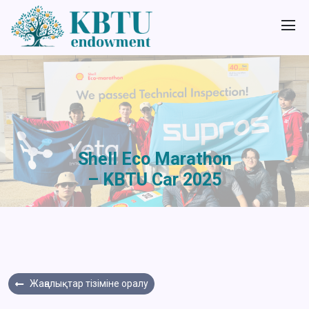
Shell Eco Marathon
– KBTU Car 2025
Жаңалықтар тізіміне оралу