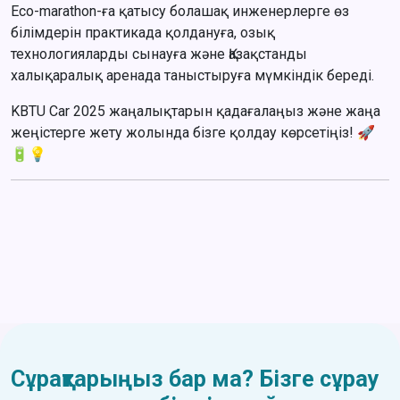
Eco-marathon-ға қатысу болашақ инженерлерге өз
білімдерін практикада қолдануға, озық
технологияларды сынауға және Қазақстанды
халықаралық аренада таныстыруға мүмкіндік береді.
KBTU Car 2025 жаңалықтарын қадағалаңыз және жаңа
жеңістерге жету жолында бізге қолдау көрсетіңіз! 🚀
🔋💡
Сұрақтарыңыз бар ма? Бізге сұрау