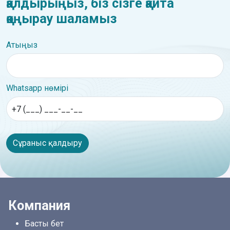
қалдырыңыз, біз сізге қайта
қоңырау шаламыз
Атыңыз
Whatsapp нөмірі
Сұраныс қалдыру
Компания
Басты бет