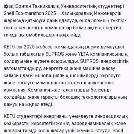
Қазақ-Британ Техникалық Университетінің студенттері
Shell Eco-marathon 2025 – Халықаралық Инженерлік
жарысқа қатысуға дайындалуда, онда әлемнің түкпір-
түкпірінен келген командалар болашақтың энергия
тиімді автомобильдерін әзірлейді.
KBTU car 2025 жобасы команданың ресми демеушісі
болып табылатын SUPROS және YETA компаниясының
қолдауымен жүзеге асырылады. SUPROS-өнеркәсіптік
автоматтандыру, энергетика және машина жасау
саласындағы инновациялық шешімдерді әзірлеуге
және енгізуге маманданған жетекші инженерлік
компания. Компания жас таланттарды белсенді
қолдайды және тұрақты болашақ технологияларының
дамуына ықпал етеді.
KBTU студенттері энергияны үнемдеуге инновациялық
көзқарасты көрсететін жеңіл, аэродинамикалық және
жоғары тиімді көлік жасау үшін жұмыс істеуде. Shell