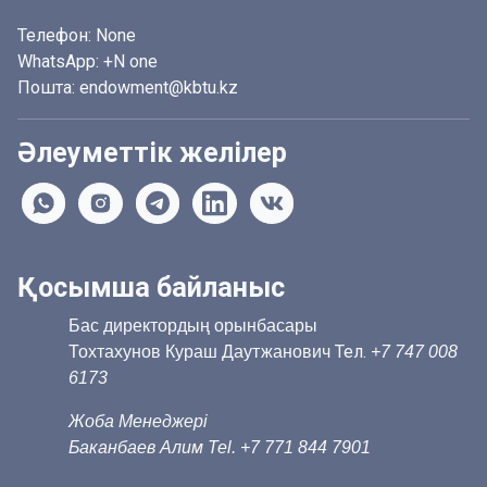
Телефон:
None
WhatsApp:
+N one
Пошта: endowment@kbtu.kz
Әлеуметтік желілер
Қосымша байланыс
Бас директордың орынбасары
Тел.
Тохтахунов Кураш Даутжанович
+7 747 008
6173
Жоба Менеджері
Баканбаев Алим Tel. +7 771 844 7901