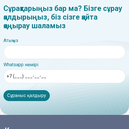
Сұрақтарыңыз бар ма? Бізге сұрау
қалдырыңыз, біз сізге қайта
қоңырау шаламыз
Атыңыз
Whatsapp нөмірі
Сұраныс қалдыру