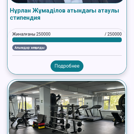
Нұрлан Жұмаділов атындағы атаулы
стипендия
Жиналғаны
250000
/
250000
Алымдар аяқталды
Подробнее