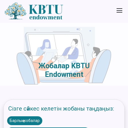
Жобалар KBTU
Endowment
Сізге сәйкес келетін жобаны таңдаңыз:
Барлық жобалар