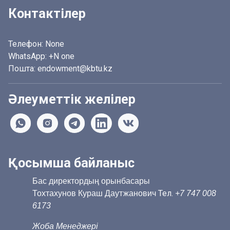
Контактілер
Телефон:
None
WhatsApp:
+N one
Пошта: endowment@kbtu.kz
Әлеуметтік желілер
Қосымша байланыс
Бас директордың орынбасары
Тел.
Тохтахунов Кураш Даутжанович
+7 747 008
6173
Жоба Менеджері