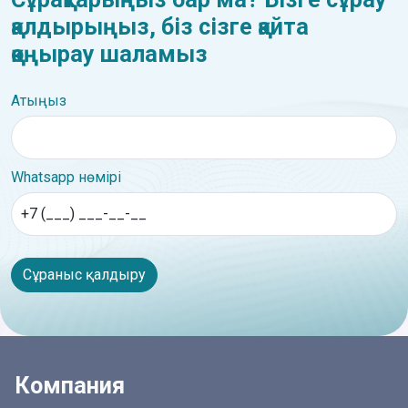
қалдырыңыз, біз сізге қайта
қоңырау шаламыз
Атыңыз
Whatsapp нөмірі
Сұраныс қалдыру
Компания