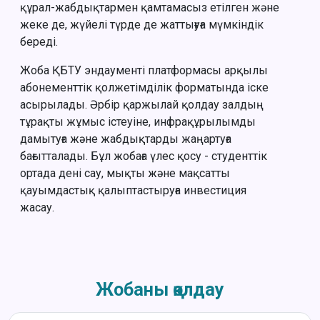
құрал-жабдықтармен қамтамасыз етілген және
жеке де, жүйелі түрде де жаттығуға мүмкіндік
береді.
Жоба ҚБТУ эндаументі платформасы арқылы
абонементтік қолжетімділік форматында іске
асырылады. Әрбір қаржылай қолдау залдың
тұрақты жұмыс істеуіне, инфрақұрылымды
дамытуға және жабдықтарды жаңартуға
бағытталады. Бұл жобаға үлес қосу - студенттік
ортада дені сау, мықты және мақсатты
қауымдастық қалыптастыруға инвестиция
жасау.
Жобаны қолдау