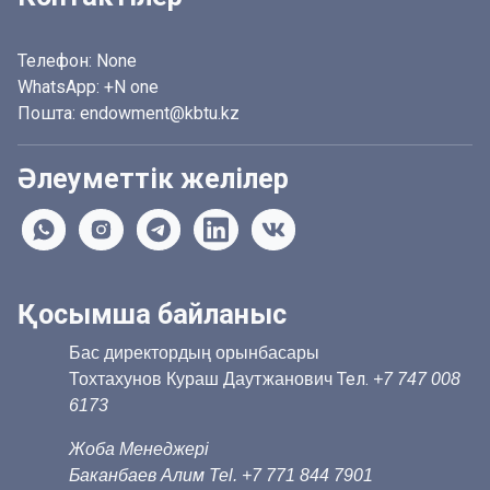
Телефон:
None
WhatsApp:
+N one
Пошта: endowment@kbtu.kz
Әлеуметтік желілер
Қосымша байланыс
Бас директордың орынбасары
Тел.
Тохтахунов Кураш Даутжанович
+7 747 008
6173
Жоба Менеджері
Баканбаев Алим Tel. +7 771 844 7901