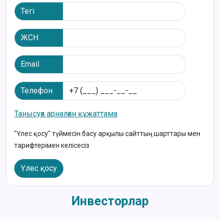
Тегі
ЖСН
Email
Телефон
Танысуға арналған құжаттама
"Үлес қосу" түймесін басу арқылы сайттың шарттары мен
тарифтерімен келісесіз
Үлес қосу
Инвесторлар