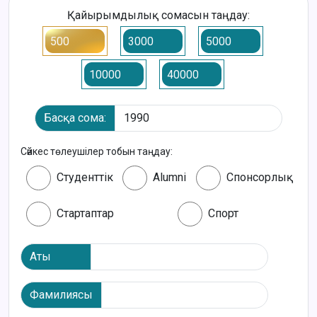
Қайырымдылық сомасын таңдау:
500
3000
5000
10000
40000
Басқа сома:
Сәйкес төлеушілер тобын таңдау:
Студенттік
Alumni
Спонсорлық
Стартаптар
Спорт
Аты
Фамилиясы