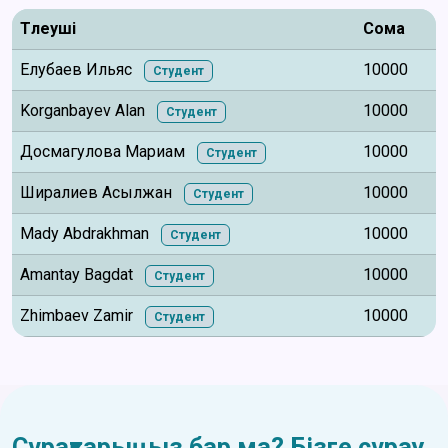
Төлеуші
Сома
Елубаев Ильяс
10000
Студент
Korganbayev Alan
10000
Студент
Досмагулова Мариам
10000
Студент
Ширалиев Асылжан
10000
Студент
Mady Abdrakhman
10000
Студент
Amantay Bagdat
10000
Студент
Zhimbaev Zamir
10000
Студент
Сұрақтарыңыз бар ма? Бізге сұрау