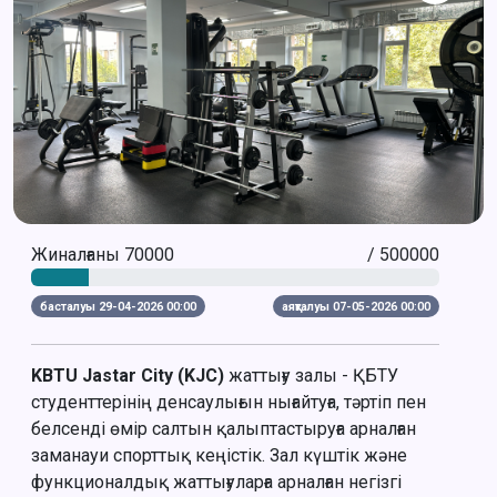
Жиналғаны 70000
/ 500000
басталуы 29-04-2026 00:00
аяқталуы 07-05-2026 00:00
KBTU Jastar City (KJC)
жаттығу залы - ҚБТУ
студенттерінің денсаулығын нығайтуға, тәртіп пен
белсенді өмір салтын қалыптастыруға арналған
заманауи спорттық кеңістік. Зал күштік және
функционалдық жаттығуларға арналған негізгі