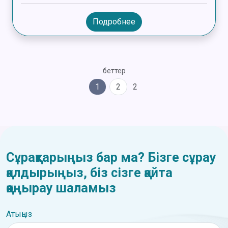
Подробнее
беттер
1
2
2
Сұрақтарыңыз бар ма? Бізге сұрау
қалдырыңыз, біз сізге қайта
қоңырау шаламыз
Атыңыз