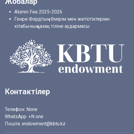
Жобалар
Alumni Fee 2025-2026
Генри Фордтың «Өмірім мен жетістіктерім»
кітабының қазақ тіліне аудармасы
Контактілер
Телефон:
None
WhatsApp:
+N one
Пошта: endowment@kbtu.kz