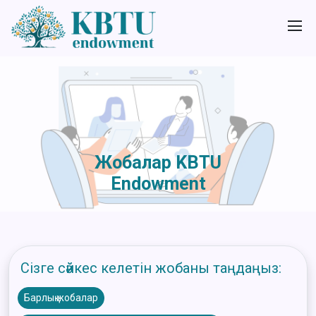
Жобалар KBTU
Endowment
Сізге сәйкес келетін жобаны таңдаңыз:
Барлық жобалар